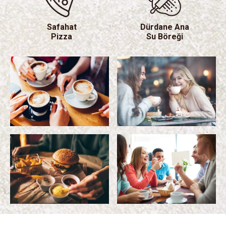
Safahat
Dürdane Ana
Pizza
Su Böreği