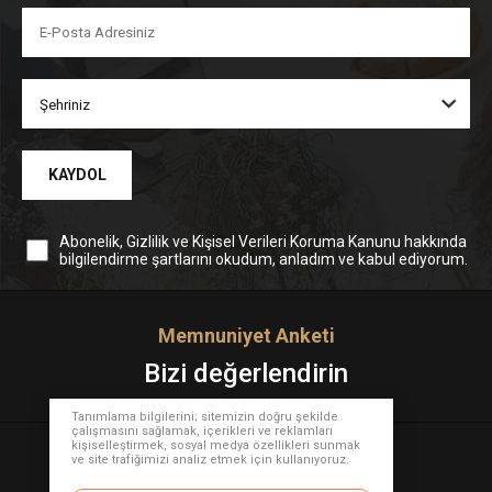
KAYDOL
Abonelik, Gizlilik ve Kişisel Verileri Koruma Kanunu hakkında
bilgilendirme şartlarını okudum, anladım ve kabul ediyorum.
Memnuniyet Anketi
Bizi değerlendirin
Tanımlama bilgilerini; sitemizin doğru şekilde
çalışmasını sağlamak, içerikleri ve reklamları
kişiselleştirmek, sosyal medya özellikleri sunmak
Sosyal Medya
ve site trafiğimizi analiz etmek için kullanıyoruz.